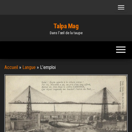
Skip
to
the
Talpa Mag
content
Dans l'œil de la taupe
Accueil
»
Langue
»
L’emploi