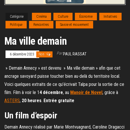
Catégorie
Cinéma
Culture
Économie
Initiatives
Politique
Rencontres
Savoie et mouvement
Ma ville demain
Par
PAUL RASSAT
6 décembre 2023
Non
» Demain Annecy » est devenu » Ma ville demain » afin que cet
ancrage savoyard puisse toucher bien au-delà du territoire local.
Voici quelques extraits de ce qu’écrivait Talpa pour la sortie de ce
film. Film à voir le 1
4 décembre
, au
Manoir de Novel
, grâce à
ASTERS
,
20 heures
.
Entrée gratuite
Un film d’espoir
Demain Annecy réalisé par Marie Montvuagnard, Caroline Dragacci