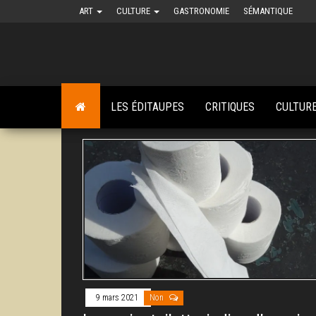
Skip
ART
CULTURE
GASTRONOMIE
SÉMANTIQUE
to
the
content
LES ÉDITAUPES
CRITIQUES
CULTUR
9 mars 2021
Non