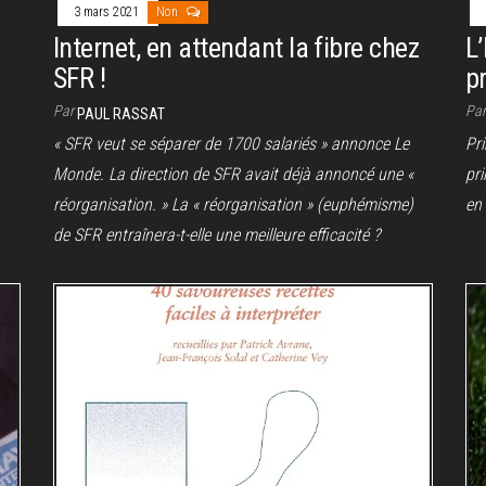
3 mars 2021
Non
Internet, en attendant la fibre chez
L
SFR !
p
Par
Pa
PAUL RASSAT
« SFR veut se séparer de 1700 salariés » annonce Le
Pri
Monde. La direction de SFR avait déjà annoncé une «
pri
réorganisation. » La « réorganisation » (euphémisme)
en 
de SFR entraînera-t-elle une meilleure efficacité ?