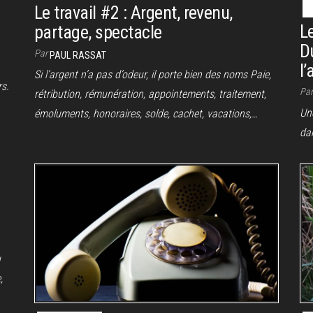
Le travail #2 : Argent, revenu,
Le
partage, spectacle
D
Par
PAUL RASSAT
l’
Si l’argent n’a pas d’odeur, il porte bien des noms Paie,
rs.
Pa
rétribution, rémunération, appointements, traitement,
Une
émoluments, honoraires, solde, cachet, vacations,…
da
u
,