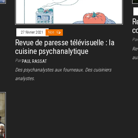
R
c
27 février 2021
Non
Pa
Revue de paresse télévisuelle : la
Re
cuisine psychanalytique
au
Par
PAUL RASSAT
Des psychanalystes aux fourneaux. Des cuisiniers
analystes.